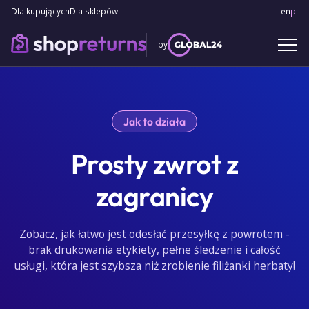
Dla kupujących
Dla sklepów
en
Engl
pl
Po
by
Jak to działa
Prosty zwrot z
zagranicy
Zobacz, jak łatwo jest odesłać przesyłkę z powrotem -
brak drukowania etykiety, pełne śledzenie i całość
usługi, która jest szybsza niż zrobienie filiżanki herbaty!