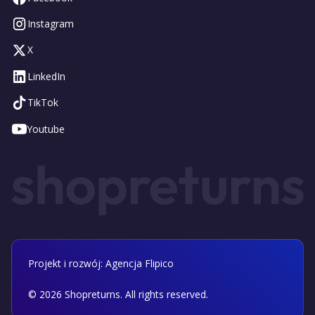
Instagram
X
LinkedIn
TikTok
Youtube
Projekt i rozwój: Agencja Flipico
©
2026
Shopreturns. All rights reserved.