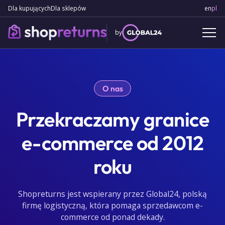
Dla kupujących
Dla sklepów
en
Engl
pl
Po
by
O nas
Przekraczamy granice
e-commerce od 2012
roku
Shopreturns jest wspierany przez Global24, polską
firmę logistyczną, która pomaga sprzedawcom e-
commerce od ponad dekady.