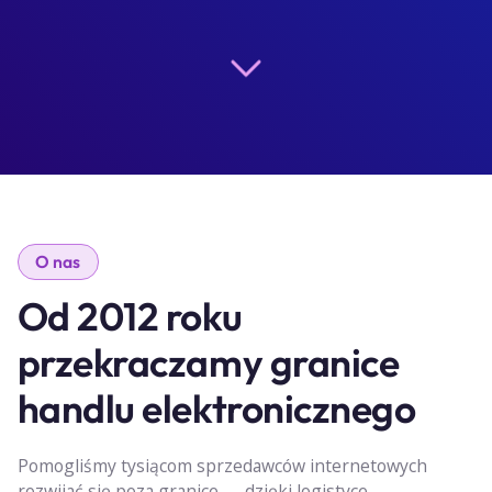
O nas
Od 2012 roku
przekraczamy granice
handlu elektronicznego
Pomogliśmy tysiącom sprzedawców internetowych
rozwijać się poza granice — dzięki logistyce,