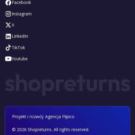
Facebook
Instagram
X
LinkedIn
TikTok
Youtube
Projekt i rozwój: Agencja Flipico
©
2026
Shopreturns. All rights reserved.