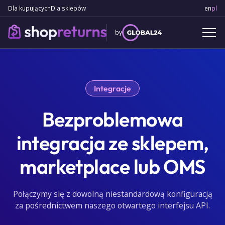
Dla kupujących
Dla sklepów
en
Engl
pl
Po
by
Integracje
Bezproblemowa
integracja ze sklepem,
marketplace lub OMS
Połączymy się z dowolną niestandardową konfiguracją
za pośrednictwem naszego otwartego interfejsu API.