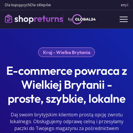
Dla kupujących
Dla sklepów
en
Engl
pl
Po
by
Kraj - Wielka Brytania
E-commerce powraca z
Wielkiej Brytanii -
proste, szybkie, lokalne
Daj swoim brytyjskim klientom prostą opcję zwrotu
lokalnego. Obsługujemy odprawę celną i przesyłamy
paczki do Twojego magazynu za pośrednictwem