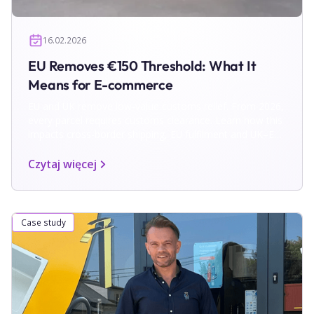
16.02.2026
EU Removes €150 Threshold: What It
Means for E-commerce
EU and UK remove low-value customs relief. From 2026,
every parcel requires customs clearance. Learn how this
impacts cross-border shipping, EU fulfilment and UK–EU
returns.
Czytaj więcej
Case study