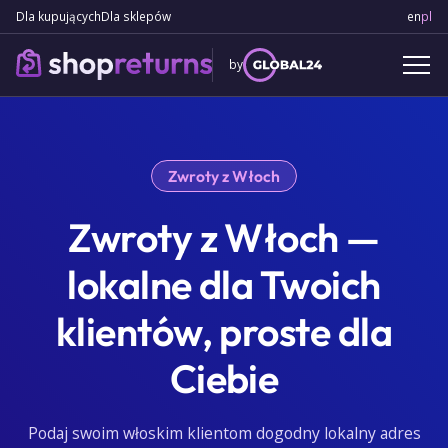
Dla kupujących
Dla sklepów
en
Engl
pl
Po
by
Zwroty z Włoch
Zwroty z Włoch —
lokalne dla Twoich
klientów, proste dla
Ciebie
Podaj swoim włoskim klientom dogodny lokalny adres