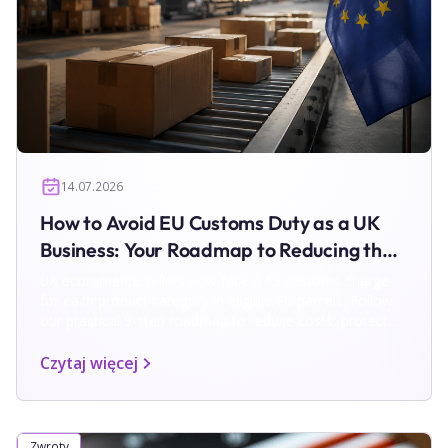
14.07.2026
How to Avoid EU Customs Duty as a UK
Business: Your Roadmap to Reducing the
€3 Charge
UK ecommerce sellers now face a €3 customs charge
for each product category in eligible EU parcels. Follow
our practical 9-step roadmap to reduce costs, protect
margins and simplify EU shipping and returns.
Czytaj więcej
Zwroty