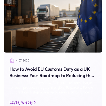
14.07.2026
How to Avoid EU Customs Duty as a UK
Business: Your Roadmap to Reducing the
€3 Charge
UK ecommerce sellers now face a €3 customs charge
for each product category in eligible EU parcels. Follow
our practical 9-step roadmap to reduce costs, protect
margins and simplify EU shipping and returns.
Czytaj więcej